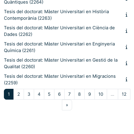
Quàntiques (2264)
Tesis del doctorat: Màster Universitari en Història
Contemporània (2263)
Tesis del doctorat: Màster Universitari en Ciència de
Dades (2262)
Tesis del doctorat: Màster Universitari en Enginyeria
Química (2261)
Tesis del doctorat: Màster Universitari en Gestió de la
Qualitat (2260)
Tesis del doctorat: Màster Universitari en Migracions
(2259)
Pàgina 1
Pàgina 2
Pàgina 3
Pàgina 4
Pàgina 5
Pàgina 6
Pàgina 7
Pàgina 8
Pàgina 9
Pàgina 10
Pàg
1
2
3
4
5
6
7
8
9
10
…
12
Pàgina següent
»