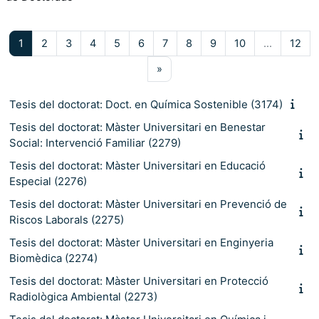
Pàgina 1
Pàgina 2
Pàgina 3
Pàgina 4
Pàgina 5
Pàgina 6
Pàgina 7
Pàgina 8
Pàgina 9
Pàgina 10
Pàg
1
2
3
4
5
6
7
8
9
10
…
12
Pàgina següent
»
Tesis del doctorat: Doct. en Química Sostenible (3174)
Tesis del doctorat: Màster Universitari en Benestar
Social: Intervenció Familiar (2279)
Tesis del doctorat: Màster Universitari en Educació
Especial (2276)
Tesis del doctorat: Màster Universitari en Prevenció de
Riscos Laborals (2275)
Tesis del doctorat: Màster Universitari en Enginyeria
Biomèdica (2274)
Tesis del doctorat: Màster Universitari en Protecció
Radiològica Ambiental (2273)