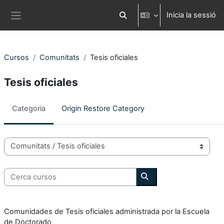
Ves al contingut principal
Inicia la sessió
Commuta l'entrada de la cerca
Panell lateral
Cursos
Comunitats
Tesis oficiales
Tesis oficiales
Categoria
Origin Restore Category
Categories de Cursos
Cerca cursos
Cerca cursos
Comunidades de Tesis oficiales administrada por la Escuela
de Doctorado