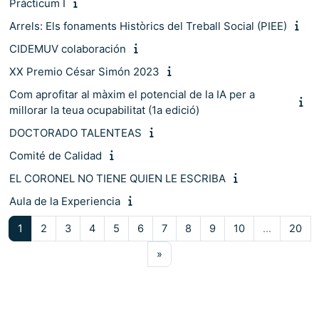
Prácticum I
Arrels: Els fonaments Històrics del Treball Social (PIEE)
CIDEMUV colaboración
XX Premio César Simón 2023
Com aprofitar al màxim el potencial de la IA per a
millorar la teua ocupabilitat (1a edició)
DOCTORADO TALENTEAS
Comité de Calidad
EL CORONEL NO TIENE QUIEN LE ESCRIBA
Aula de la Experiencia
Pàgina 1
Pàgina 2
Pàgina 3
Pàgina 4
Pàgina 5
Pàgina 6
Pàgina 7
Pàgina 8
Pàgina 9
Pàgina 10
Pàg
1
2
3
4
5
6
7
8
9
10
…
20
Pàgina següent
»