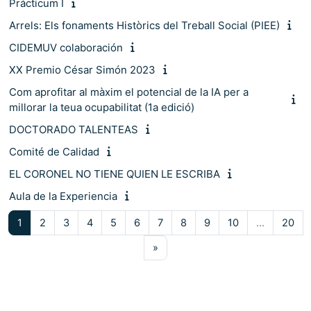
Prácticum I
Arrels: Els fonaments Històrics del Treball Social (PIEE)
CIDEMUV colaboración
XX Premio César Simón 2023
Com aprofitar al màxim el potencial de la IA per a
millorar la teua ocupabilitat (1a edició)
DOCTORADO TALENTEAS
Comité de Calidad
EL CORONEL NO TIENE QUIEN LE ESCRIBA
Aula de la Experiencia
Pàgina 1
Pàgina 2
Pàgina 3
Pàgina 4
Pàgina 5
Pàgina 6
Pàgina 7
Pàgina 8
Pàgina 9
Pàgina 10
Pàg
1
2
3
4
5
6
7
8
9
10
…
20
Pàgina següent
»