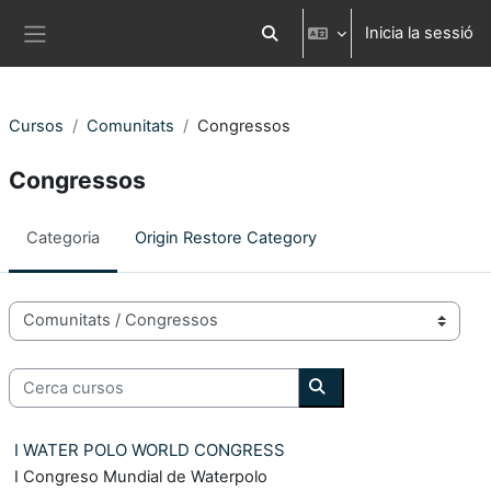
Ves al contingut principal
Inicia la sessió
Commuta l'entrada de la cerca
Panell lateral
Cursos
Comunitats
Congressos
Congressos
Categoria
Origin Restore Category
Categories de Cursos
Cerca cursos
Cerca cursos
I WATER POLO WORLD CONGRESS
I Congreso Mundial de Waterpolo