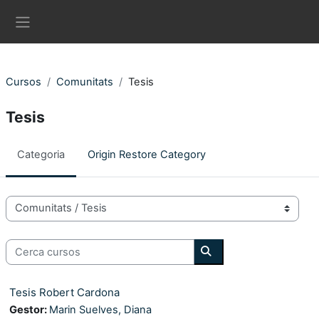
Ves al contingut principal
Panell lateral
Cursos
Comunitats
Tesis
Tesis
Categoria
Origin Restore Category
Categories de Cursos
Cerca cursos
Cerca cursos
Tesis Robert Cardona
Gestor:
Marin Suelves, Diana