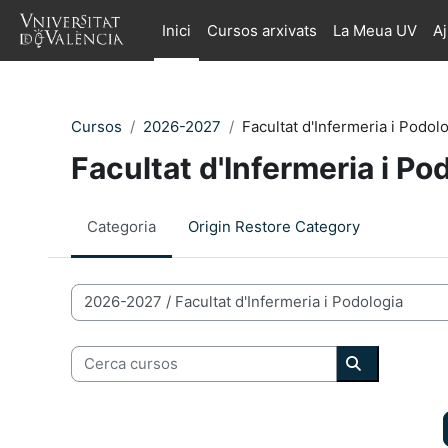
Ves al contingut principal
Inici
Cursos arxivats
La Meua UV
A
Cursos
2026-2027
Facultat d'Infermeria i Podol
Facultat d'Infermeria i Po
Categoria
Origin Restore Category
Categories de Cursos
Cerca cursos
Cerca curso