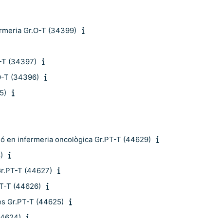
fermeria Gr.O-T (34399)
O-T (34397)
.O-T (34396)
5)
ió en infermeria oncològica Gr.PT-T (44629)
)
 Gr.PT-T (44627)
PT-T (44626)
es Gr.PT-T (44625)
44624)