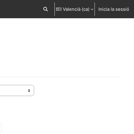
Valencià ‎(ca)‎
Inicia la sessió
Commuta l'entrada de la cerca
a 15
àgina següent