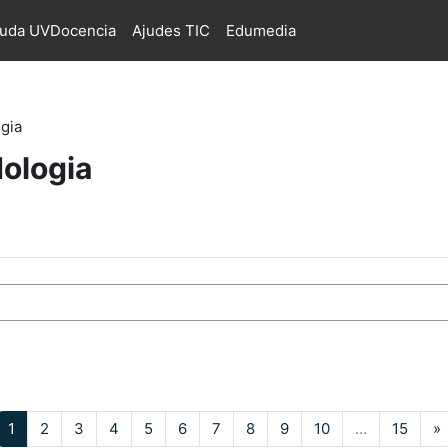
juda UVDocencia
Ajudes TIC
Edumedia
ogia
dologia
s
Pàgina 1
Pàgina 2
Pàgina 3
Pàgina 4
Pàgina 5
Pàgina 6
Pàgina 7
Pàgina 8
Pàgina 9
Pàgina 10
Pàgin
P
1
2
3
4
5
6
7
8
9
10
…
15
»