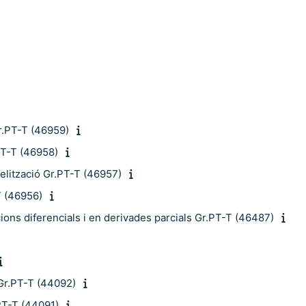
r.PT-T (46959)
PT-T (46958)
elització Gr.PT-T (46957)
T (46956)
ons diferencials i en derivades parcials Gr.PT-T (46487)
 Gr.PT-T (44092)
PT-T (44091)