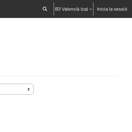
Valencià ‎(ca)‎
Inicia la sessió
Commuta l'entrada de la cerca
nt