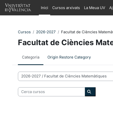
Ves al contingut principal
Inici
Cursos arxivats
La Meua UV
A
Cursos
2026-2027
Facultat de Ciències Matemà
Facultat de Ciències Ma
Categoria
Origin Restore Category
Categories de Cursos
Cerca cursos
Cerca curso