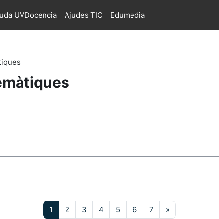
juda UVDocencia
Ajudes TIC
Edumedia
tiques
temàtiques
s
Pàgina 1
Pàgina 2
Pàgina 3
Pàgina 4
Pàgina 5
Pàgina 6
Pàgina 7
Pàgina següe
1
2
3
4
5
6
7
»