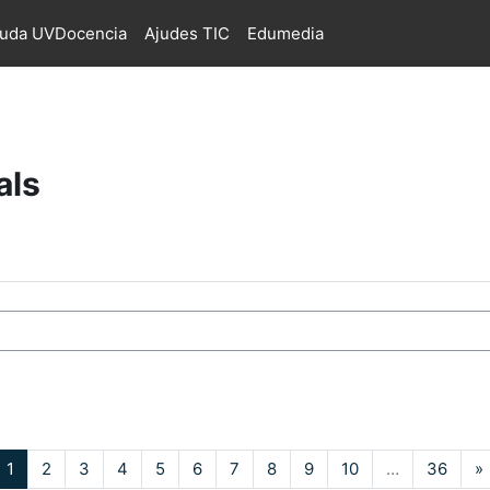
juda UVDocencia
Ajudes TIC
Edumedia
als
s
Pàgina 1
Pàgina 2
Pàgina 3
Pàgina 4
Pàgina 5
Pàgina 6
Pàgina 7
Pàgina 8
Pàgina 9
Pàgina 10
Pàgin
1
2
3
4
5
6
7
8
9
10
…
36
»