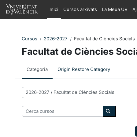
Ves al contingut principal
Inici
Cursos arxivats
La Meua UV
A
Cursos
2026-2027
Facultat de Ciències Socials
Facultat de Ciències Soci
Categoria
Origin Restore Category
Categories de Cursos
Cerca cursos
Cerca curso