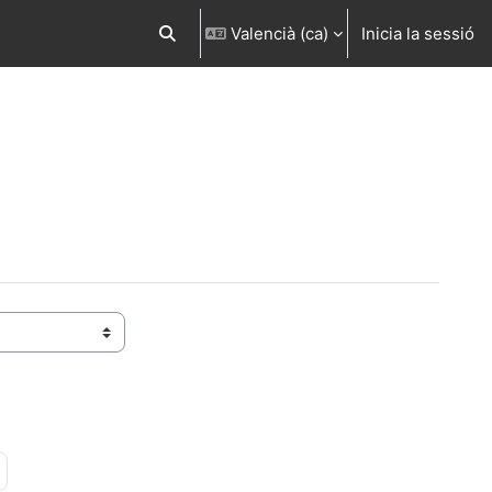
Valencià ‎(ca)‎
Inicia la sessió
Commuta l'entrada de la cerca
a 36
Pàgina següent