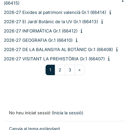
(66415)
2026-27 Eixides al patrimoni valencià Gr.1 (66414)
2026-27 El Jardí Botànic de la UV Gr.1 (66413)
2026-27 INFORMÁTICA Gr.1 (66412)
2026-27 GEOGRAFIA Gr.1 (66410)
2026-27 DE LA BALANSIYA AL BOTÀNIC Gr.1 (66408)
2026-27 VISITANT LA PREHISTÒRIA Gr.1 (66407)
Pàgina 1
Pàgina 2
Pàgina 3
Pàgina següent
1
2
3
»
No heu iniciat sessió (
Inicia la sessió
)
Canvia al tema estàndard.