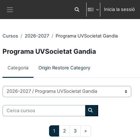
Ves al contingut principal
Inicia la sessió
Commuta l'entrada de la cerca
Panell lateral
Cursos
2026-2027
Programa UVSocietat Gandia
Programa UVSocietat Gandia
Categoria
Origin Restore Category
Categories de Cursos
Cerca cursos
Cerca cursos
Pàgina 1
Pàgina 2
Pàgina 3
Pàgina següent
1
2
3
»