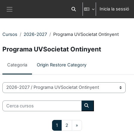
Ves al contingut principal
Inicia la sessió
Commuta l'entrada de la cerca
Panell lateral
Cursos
2026-2027
Programa UVSocietat Ontinyent
Programa UVSocietat Ontinyent
Categoria
Origin Restore Category
Categories de Cursos
Cerca cursos
Cerca cursos
Pàgina 1
Pàgina 2
Pàgina següent
1
2
»