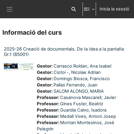
Ves al contingut principal
Inicia la sessió
Commuta l'entrada de la cerca
Panell lateral
Informació del curs
2025-26 Creació de documentals. De la idea a la pantalla
Gr.1 (85001)
Gestor:
Carrasco Roldan, Ana Isabel
Gestor:
Ciotoi -, Nicolae Adrian
Gestor:
Domingo Biosca, Francisco
Gestor:
Pallas Ferrando, Juan
Gestor:
SALOM ALONSO, MARIA
Professor:
Casanova Mascarell, Javier
Professor:
Gines Fuster, Beatriz
Professor:
Guardia Calvo, Isadora
Professor:
Medall Vives, Antoni Josep
Professor:
Montan Montesinos, José
Pelegrín