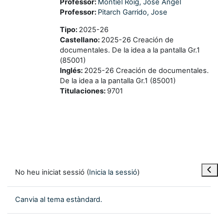
Professor:
Montiel Roig, Jose Angel
Professor:
Pitarch Garrido, Jose
Tipo
:
2025-26
Castellano
:
2025-26 Creación de
documentales. De la idea a la pantalla Gr.1
(85001)
Inglés
:
2025-26 Creación de documentales.
De la idea a la pantalla Gr.1 (85001)
Titulaciones
:
9701
Obre
No heu iniciat sessió (
Inicia la sessió
)
Canvia al tema estàndard.