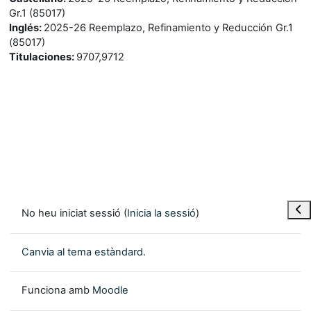
Gr.1 (85017)
Inglés
:
2025-26 Reemplazo, Refinamiento y Reducción Gr.1
(85017)
Titulaciones
:
9707,9712
Obre
No heu iniciat sessió (
Inicia la sessió
)
Canvia al tema estàndard.
Funciona amb
Moodle