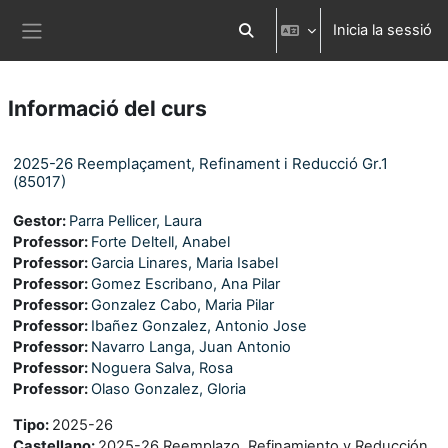
Ves al contingut principal
Inicia la sessió
Commuta l'entrada de la cerca
Panell lateral
Informació del curs
2025-26 Reemplaçament, Refinament i Reducció Gr.1
(85017)
Gestor:
Parra Pellicer, Laura
Professor:
Forte Deltell, Anabel
Professor:
Garcia Linares, Maria Isabel
Professor:
Gomez Escribano, Ana Pilar
Professor:
Gonzalez Cabo, Maria Pilar
Professor:
Ibañez Gonzalez, Antonio Jose
Professor:
Navarro Langa, Juan Antonio
Professor:
Noguera Salva, Rosa
Professor:
Olaso Gonzalez, Gloria
Tipo
:
2025-26
Castellano
:
2025-26 Reemplazo, Refinamiento y Reducción