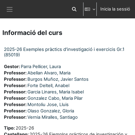
Ves al contingut principal
Inicia la sessió
Commuta l'entrada de la cerca
Panell lateral
Informació del curs
2025-26 Exemples pràctics d'investigació i exercicis Gr.1
(85019)
Gestor:
Parra Pellicer, Laura
Professor:
Abellan Alvaro, Maria
Professor:
Burgos Muñoz, Javier Santos
Professor:
Forte Deltell, Anabel
Professor:
Garcia Linares, Maria Isabel
Professor:
Gonzalez Cabo, Maria Pilar
Professor:
Montoliu Jose, Lluis
Professor:
Olaso Gonzalez, Gloria
Professor:
Vernia Miralles, Santiago
Tipo
:
2025-26
Castellano
:
2025-26 Ejemplos prácticos de investigación y