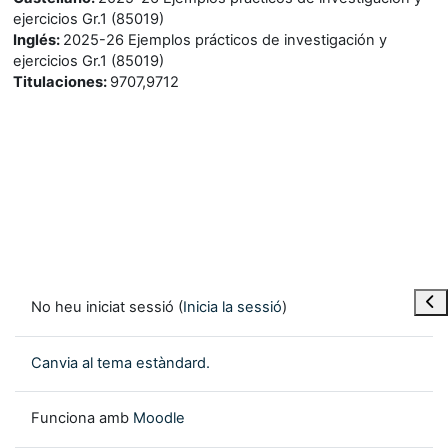
ejercicios Gr.1 (85019)
Inglés
:
2025-26 Ejemplos prácticos de investigación y
ejercicios Gr.1 (85019)
Titulaciones
:
9707,9712
Obre
No heu iniciat sessió (
Inicia la sessió
)
Canvia al tema estàndard.
Funciona amb
Moodle