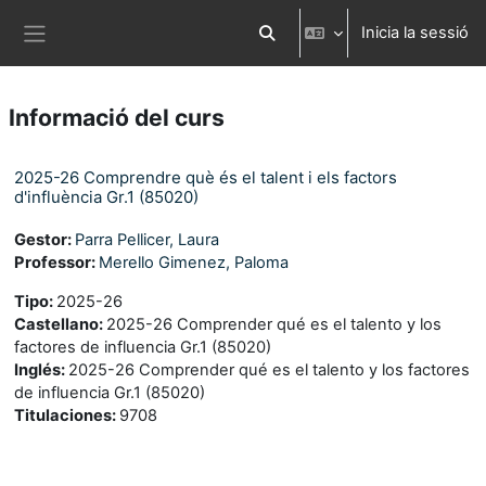
Ves al contingut principal
Inicia la sessió
Commuta l'entrada de la cerca
Panell lateral
Informació del curs
2025-26 Comprendre què és el talent i els factors
d'influència Gr.1 (85020)
Gestor:
Parra Pellicer, Laura
Professor:
Merello Gimenez, Paloma
Tipo
:
2025-26
Castellano
:
2025-26 Comprender qué es el talento y los
factores de influencia Gr.1 (85020)
Inglés
:
2025-26 Comprender qué es el talento y los factores
de influencia Gr.1 (85020)
Titulaciones
:
9708