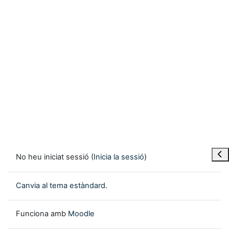
Obre
No heu iniciat sessió (
Inicia la sessió
)
Canvia al tema estàndard.
Funciona amb
Moodle