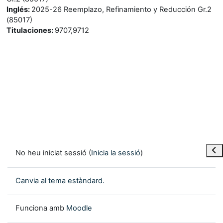
Inglés
:
2025-26 Reemplazo, Refinamiento y Reducción Gr.2
(85017)
Titulaciones
:
9707,9712
Obre
No heu iniciat sessió (
Inicia la sessió
)
Canvia al tema estàndard.
Funciona amb
Moodle