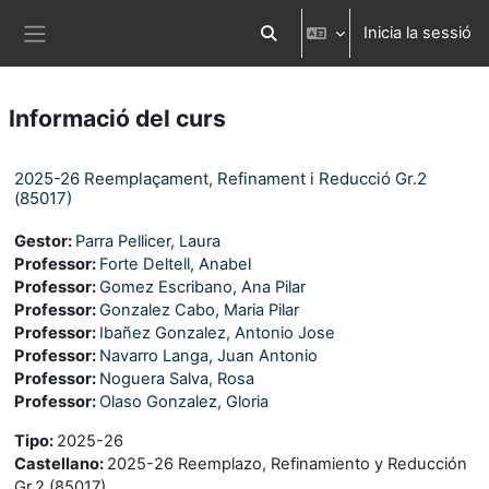
Ves al contingut principal
Inicia la sessió
Commuta l'entrada de la cerca
Panell lateral
Informació del curs
2025-26 Reemplaçament, Refinament i Reducció Gr.2
(85017)
Gestor:
Parra Pellicer, Laura
Professor:
Forte Deltell, Anabel
Professor:
Gomez Escribano, Ana Pilar
Professor:
Gonzalez Cabo, Maria Pilar
Professor:
Ibañez Gonzalez, Antonio Jose
Professor:
Navarro Langa, Juan Antonio
Professor:
Noguera Salva, Rosa
Professor:
Olaso Gonzalez, Gloria
Tipo
:
2025-26
Castellano
:
2025-26 Reemplazo, Refinamiento y Reducción
Gr.2 (85017)