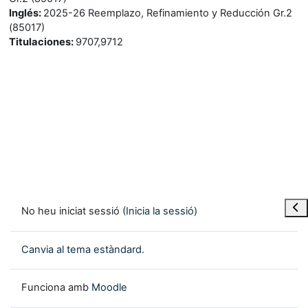
Inglés
:
2025-26 Reemplazo, Refinamiento y Reducción Gr.2
(85017)
Titulaciones
:
9707,9712
Obre
No heu iniciat sessió (
Inicia la sessió
)
Canvia al tema estàndard.
Funciona amb
Moodle