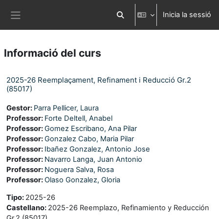
Ves al contingut principal
Inicia la sessió
Commuta l'entrada de la cerca
Panell lateral
Informació del curs
2025-26 Reemplaçament, Refinament i Reducció Gr.2
(85017)
Gestor:
Parra Pellicer, Laura
Professor:
Forte Deltell, Anabel
Professor:
Gomez Escribano, Ana Pilar
Professor:
Gonzalez Cabo, Maria Pilar
Professor:
Ibañez Gonzalez, Antonio Jose
Professor:
Navarro Langa, Juan Antonio
Professor:
Noguera Salva, Rosa
Professor:
Olaso Gonzalez, Gloria
Tipo
:
2025-26
Castellano
:
2025-26 Reemplazo, Refinamiento y Reducción
Gr.2 (85017)