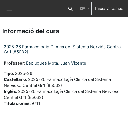
Ves al contingut principal
Inicia la sessió
Commuta l'entrada de la cerca
Panell lateral
Informació del curs
2025-26 Farmacologia Clínica del Sistema Nerviós Central
Gr.1 (85032)
Professor:
Esplugues Mota, Juan Vicente
Tipo
:
2025-26
Castellano
:
2025-26 Farmacología Clínica del Sistema
Nervioso Central Gr.1 (85032)
Inglés
:
2025-26 Farmacología Clínica del Sistema Nervioso
Central Gr.1 (85032)
Titulaciones
:
9711