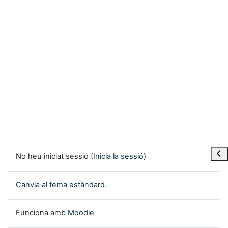
Obre
No heu iniciat sessió (
Inicia la sessió
)
Canvia al tema estàndard.
Funciona amb
Moodle