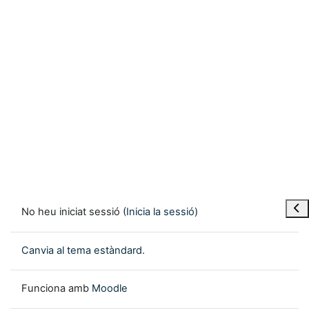
Obre
No heu iniciat sessió (
Inicia la sessió
)
Canvia al tema estàndard.
Funciona amb
Moodle