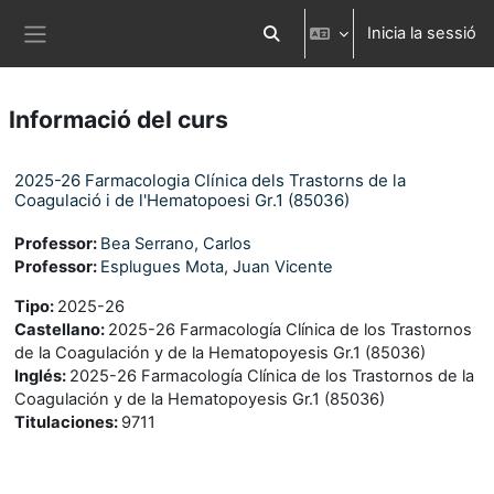
Ves al contingut principal
Inicia la sessió
Commuta l'entrada de la cerca
Panell lateral
Informació del curs
2025-26 Farmacologia Clínica dels Trastorns de la
Coagulació i de l'Hematopoesi Gr.1 (85036)
Professor:
Bea Serrano, Carlos
Professor:
Esplugues Mota, Juan Vicente
Tipo
:
2025-26
Castellano
:
2025-26 Farmacología Clínica de los Trastornos
de la Coagulación y de la Hematopoyesis Gr.1 (85036)
Inglés
:
2025-26 Farmacología Clínica de los Trastornos de la
Coagulación y de la Hematopoyesis Gr.1 (85036)
Titulaciones
:
9711