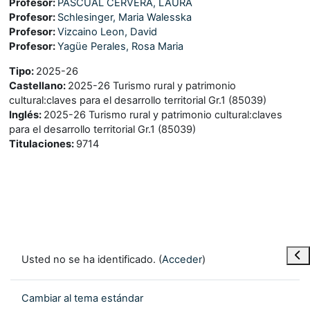
Profesor:
PASCUAL CERVERA, LAURA
Profesor:
Schlesinger, Maria Walesska
Profesor:
Vizcaino Leon, David
Profesor:
Yagüe Perales, Rosa Maria
Tipo
:
2025-26
Castellano
:
2025-26 Turismo rural y patrimonio
cultural:claves para el desarrollo territorial Gr.1 (85039)
Inglés
:
2025-26 Turismo rural y patrimonio cultural:claves
para el desarrollo territorial Gr.1 (85039)
Titulaciones
:
9714
Abr
Usted no se ha identificado. (
Acceder
)
Cambiar al tema estándar