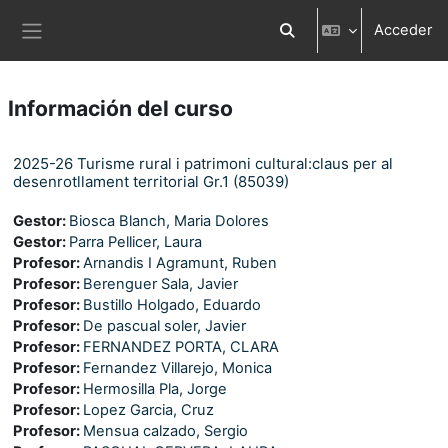
Salta al contenido principal
Acceder
Selector de búsqueda d
Panel lateral
Información del curso
2025-26 Turisme rural i patrimoni cultural:claus per al
desenrotllament territorial Gr.1 (85039)
Gestor:
Biosca Blanch, Maria Dolores
Gestor:
Parra Pellicer, Laura
Profesor:
Arnandis I Agramunt, Ruben
Profesor:
Berenguer Sala, Javier
Profesor:
Bustillo Holgado, Eduardo
Profesor:
De pascual soler, Javier
Profesor:
FERNANDEZ PORTA, CLARA
Profesor:
Fernandez Villarejo, Monica
Profesor:
Hermosilla Pla, Jorge
Profesor:
Lopez Garcia, Cruz
Profesor:
Mensua calzado, Sergio