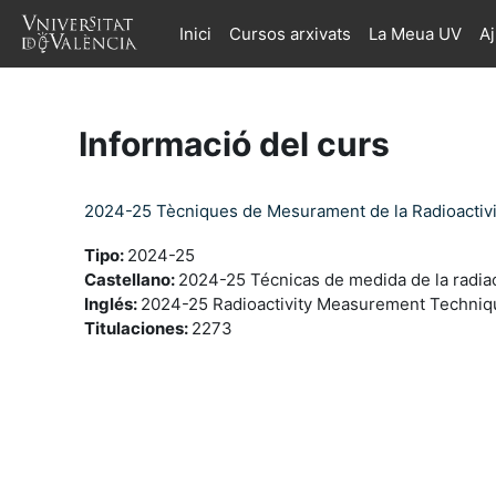
Ves al contingut principal
Inici
Cursos arxivats
La Meua UV
A
Informació del curs
2024-25 Tècniques de Mesurament de la Radioactivi
Tipo
:
2024-25
Castellano
:
2024-25 Técnicas de medida de la radiac
Inglés
:
2024-25 Radioactivity Measurement Techniq
Titulaciones
:
2273