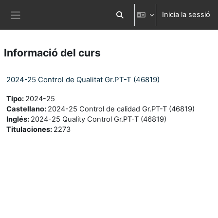
Ves al contingut principal
Inicia la sessió
Commuta l'entrada de la cerca
Panell lateral
Informació del curs
2024-25 Control de Qualitat Gr.PT-T (46819)
Tipo
:
2024-25
Castellano
:
2024-25 Control de calidad Gr.PT-T (46819)
Inglés
:
2024-25 Quality Control Gr.PT-T (46819)
Titulaciones
:
2273