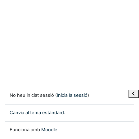
Obre
No heu iniciat sessió (
Inicia la sessió
)
Canvia al tema estàndard.
Funciona amb
Moodle