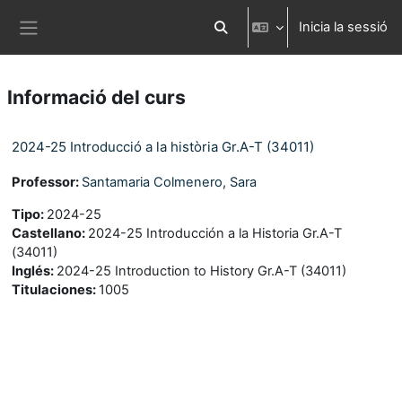
Ves al contingut principal
Inicia la sessió
Commuta l'entrada de la cerca
Panell lateral
Informació del curs
2024-25 Introducció a la història Gr.A-T (34011)
Professor:
Santamaria Colmenero, Sara
Tipo
:
2024-25
Castellano
:
2024-25 Introducción a la Historia Gr.A-T
(34011)
Inglés
:
2024-25 Introduction to History Gr.A-T (34011)
Titulaciones
:
1005