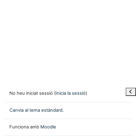
Obre
No heu iniciat sessió (
Inicia la sessió
)
Canvia al tema estàndard.
Funciona amb
Moodle