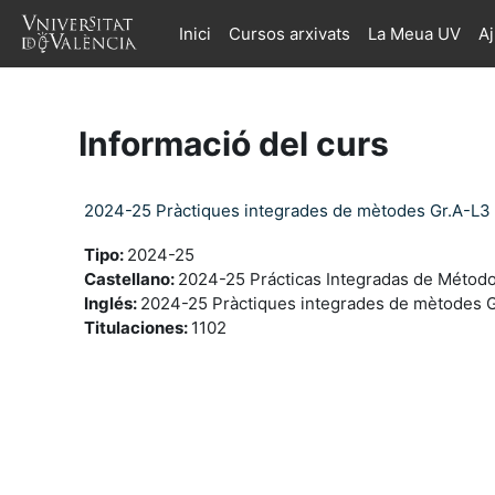
Ves al contingut principal
Inici
Cursos arxivats
La Meua UV
A
Informació del curs
2024-25 Pràctiques integrades de mètodes Gr.A-L3
Tipo
:
2024-25
Castellano
:
2024-25 Prácticas Integradas de Método
Inglés
:
2024-25 Pràctiques integrades de mètodes G
Titulaciones
:
1102