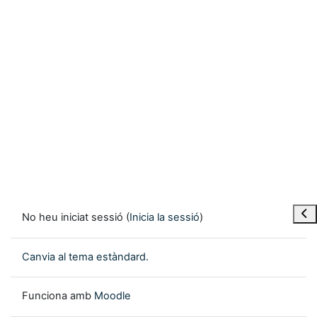
Obre
No heu iniciat sessió (
Inicia la sessió
)
Canvia al tema estàndard.
Funciona amb
Moodle