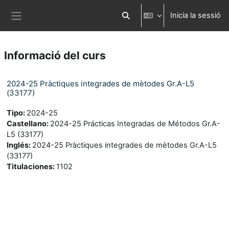
Ves al contingut principal
Inicia la sessió
Commuta l'entrada de la cerca
Panell lateral
Informació del curs
2024-25 Pràctiques integrades de mètodes Gr.A-L5
(33177)
Tipo
:
2024-25
Castellano
:
2024-25 Prácticas Integradas de Métodos Gr.A-
L5 (33177)
Inglés
:
2024-25 Pràctiques integrades de mètodes Gr.A-L5
(33177)
Titulaciones
:
1102