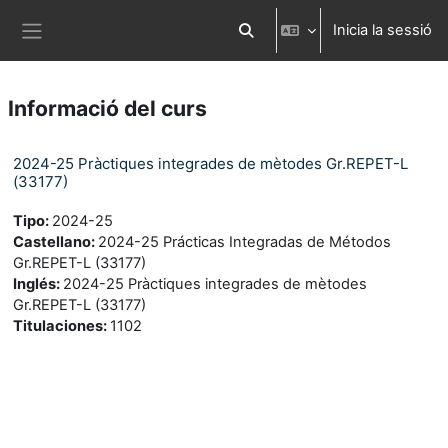
Ves al contingut principal
Inicia la sessió
Commuta l'entrada de la cerca
Panell lateral
Informació del curs
2024-25 Pràctiques integrades de mètodes Gr.REPET-L
(33177)
Tipo
:
2024-25
Castellano
:
2024-25 Prácticas Integradas de Métodos
Gr.REPET-L (33177)
Inglés
:
2024-25 Pràctiques integrades de mètodes
Gr.REPET-L (33177)
Titulaciones
:
1102