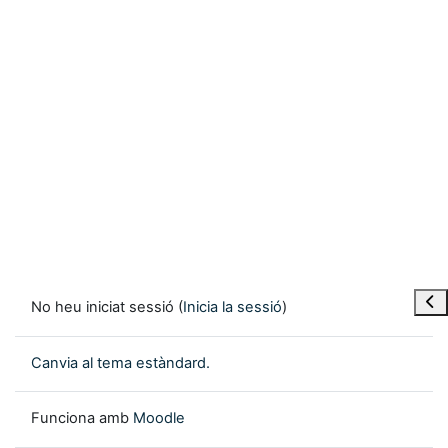
Obre
No heu iniciat sessió (
Inicia la sessió
)
Canvia al tema estàndard.
Funciona amb
Moodle