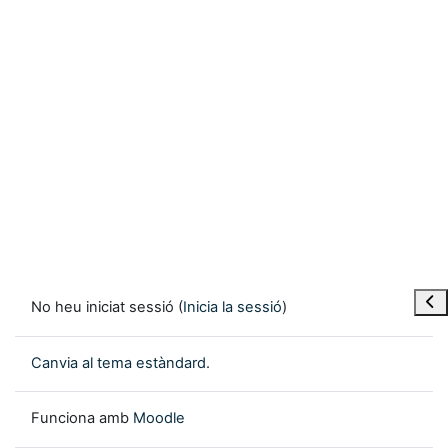
Obre
No heu iniciat sessió (
Inicia la sessió
)
Canvia al tema estàndard.
Funciona amb
Moodle