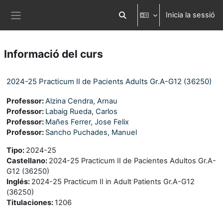
Ves al contingut principal
Inicia la sessió
Commuta l'entrada de la cerca
Panell lateral
Informació del curs
2024-25 Practicum II de Pacients Adults Gr.A-G12 (36250)
Professor:
Alzina Cendra, Arnau
Professor:
Labaig Rueda, Carlos
Professor:
Mañes Ferrer, Jose Felix
Professor:
Sancho Puchades, Manuel
Tipo
:
2024-25
Castellano
:
2024-25 Practicum II de Pacientes Adultos Gr.A-
G12 (36250)
Inglés
:
2024-25 Practicum II in Adult Patients Gr.A-G12
(36250)
Titulaciones
:
1206