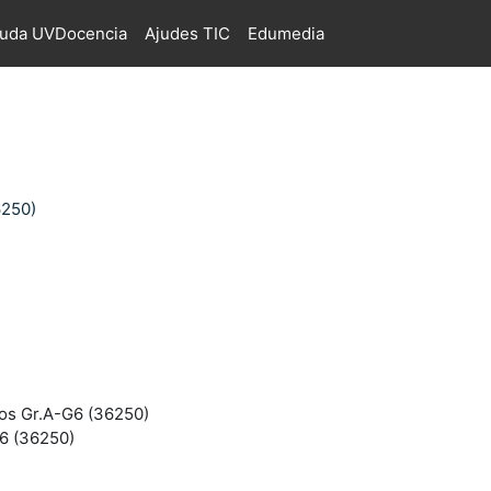
juda UVDocencia
Ajudes TIC
Edumedia
6250)
tos Gr.A-G6 (36250)
G6 (36250)