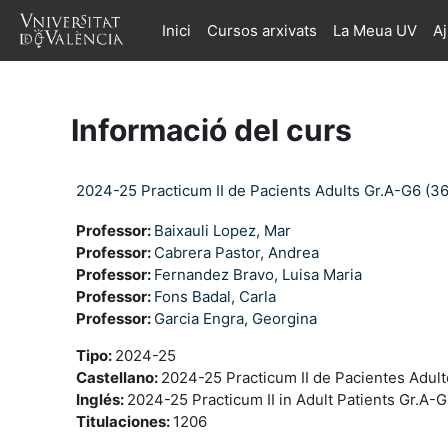
Ves al contingut principal
Inici
Cursos arxivats
La Meua UV
A
Informació del curs
2024-25 Practicum II de Pacients Adults Gr.A-G6 (3
Professor:
Baixauli Lopez, Mar
Professor:
Cabrera Pastor, Andrea
Professor:
Fernandez Bravo, Luisa Maria
Professor:
Fons Badal, Carla
Professor:
Garcia Engra, Georgina
Tipo
:
2024-25
Castellano
:
2024-25 Practicum II de Pacientes Adul
Inglés
:
2024-25 Practicum II in Adult Patients Gr.A-
Titulaciones
:
1206