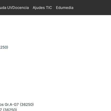
juda UVDocencia
Ajudes TIC
Edumedia
6250)
tos Gr.A-G7 (36250)
G7 (36250)