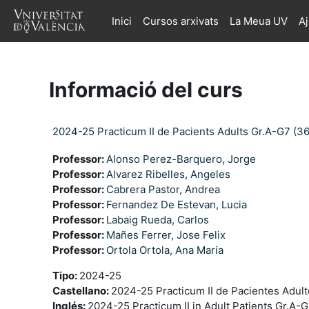
Ves al contingut principal
Inici
Cursos arxivats
La Meua UV
A
Informació del curs
2024-25 Practicum II de Pacients Adults Gr.A-G7 (3
Professor:
Alonso Perez-Barquero, Jorge
Professor:
Alvarez Ribelles, Angeles
Professor:
Cabrera Pastor, Andrea
Professor:
Fernandez De Estevan, Lucia
Professor:
Labaig Rueda, Carlos
Professor:
Mañes Ferrer, Jose Felix
Professor:
Ortola Ortola, Ana Maria
Tipo
:
2024-25
Castellano
:
2024-25 Practicum II de Pacientes Adul
Inglés
:
2024-25 Practicum II in Adult Patients Gr.A-