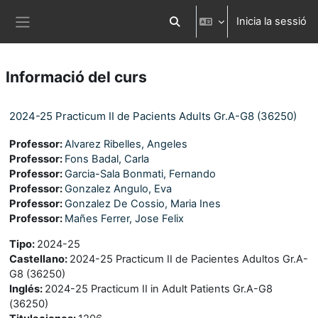
Ves al contingut principal
Inicia la sessió
Commuta l'entrada de la cerca
Panell lateral
Informació del curs
2024-25 Practicum II de Pacients Adults Gr.A-G8 (36250)
Professor:
Alvarez Ribelles, Angeles
Professor:
Fons Badal, Carla
Professor:
Garcia-Sala Bonmati, Fernando
Professor:
Gonzalez Angulo, Eva
Professor:
Gonzalez De Cossio, Maria Ines
Professor:
Mañes Ferrer, Jose Felix
Tipo
:
2024-25
Castellano
:
2024-25 Practicum II de Pacientes Adultos Gr.A-
G8 (36250)
Inglés
:
2024-25 Practicum II in Adult Patients Gr.A-G8
(36250)