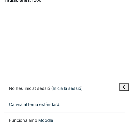
Titulaciones
:
1206
Obre
No heu iniciat sessió (
Inicia la sessió
)
Canvia al tema estàndard.
Funciona amb
Moodle