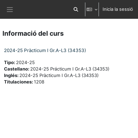
Ves al contingut principal
Inicia la sessió
Commuta l'entrada de la cerca
Panell lateral
Informació del curs
2024-25 Pràcticum I Gr.A-L3 (34353)
Tipo
:
2024-25
Castellano
:
2024-25 Prácticum I Gr.A-L3 (34353)
Inglés
:
2024-25 Pràcticum I Gr.A-L3 (34353)
Titulaciones
:
1208