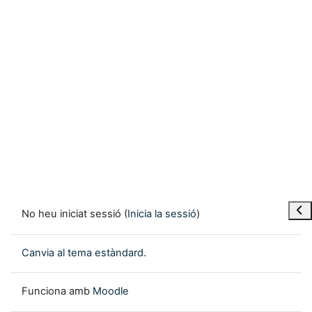
Obre
No heu iniciat sessió (
Inicia la sessió
)
Canvia al tema estàndard.
Funciona amb
Moodle