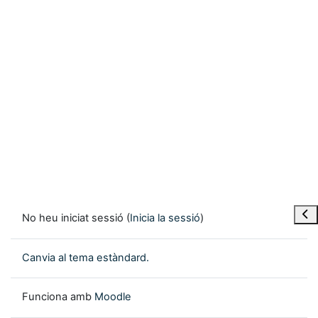
Obre
No heu iniciat sessió (
Inicia la sessió
)
Canvia al tema estàndard.
Funciona amb
Moodle