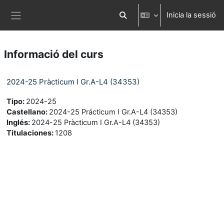
Ves al contingut principal
Inicia la sessió
Commuta l'entrada de la cerca
Panell lateral
Informació del curs
2024-25 Pràcticum I Gr.A-L4 (34353)
Tipo
:
2024-25
Castellano
:
2024-25 Prácticum I Gr.A-L4 (34353)
Inglés
:
2024-25 Pràcticum I Gr.A-L4 (34353)
Titulaciones
:
1208