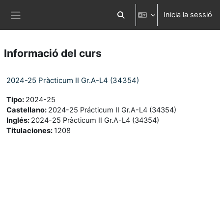
Ves al contingut principal
Inicia la sessió
Commuta l'entrada de la cerca
Panell lateral
Informació del curs
2024-25 Pràcticum II Gr.A-L4 (34354)
Tipo
:
2024-25
Castellano
:
2024-25 Prácticum II Gr.A-L4 (34354)
Inglés
:
2024-25 Pràcticum II Gr.A-L4 (34354)
Titulaciones
:
1208