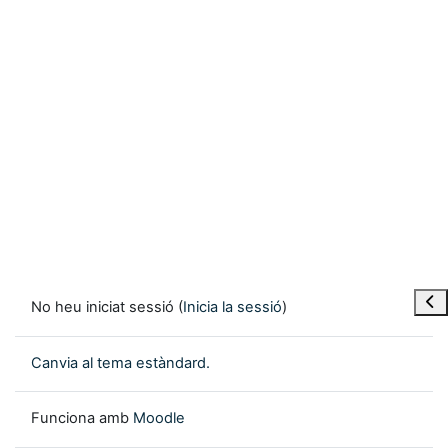
Obre
No heu iniciat sessió (
Inicia la sessió
)
Canvia al tema estàndard.
Funciona amb
Moodle