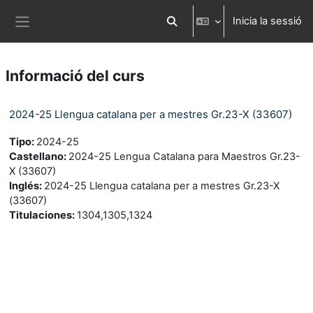
Ves al contingut principal
Inicia la sessió
Commuta l'entrada de la cerca
Panell lateral
Informació del curs
2024-25 Llengua catalana per a mestres Gr.23-X (33607)
Tipo
:
2024-25
Castellano
:
2024-25 Lengua Catalana para Maestros Gr.23-
X (33607)
Inglés
:
2024-25 Llengua catalana per a mestres Gr.23-X
(33607)
Titulaciones
:
1304,1305,1324