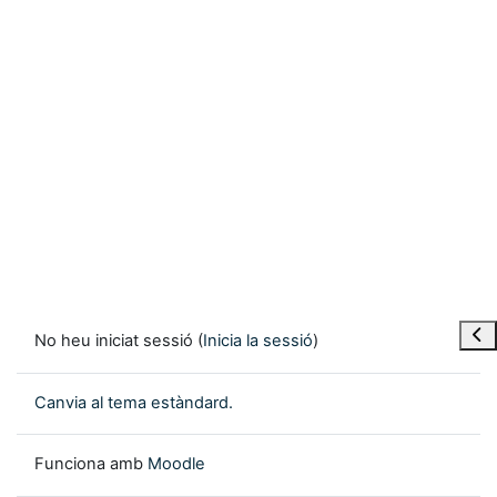
Obre
No heu iniciat sessió (
Inicia la sessió
)
Canvia al tema estàndard.
Funciona amb
Moodle