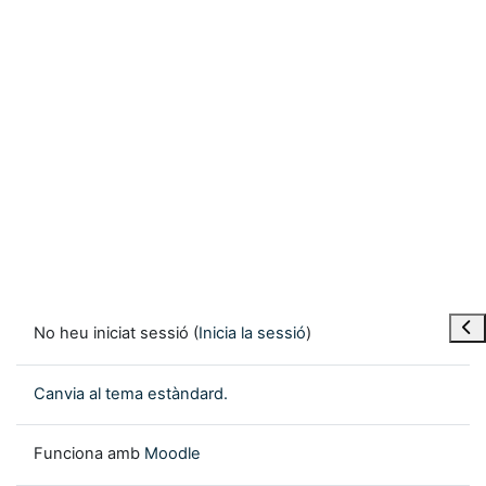
Obre
No heu iniciat sessió (
Inicia la sessió
)
Canvia al tema estàndard.
Funciona amb
Moodle