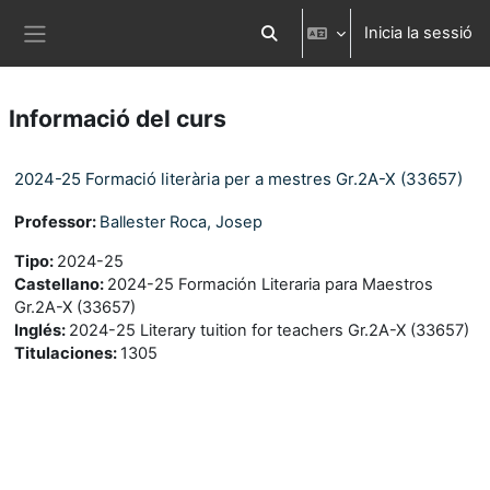
Ves al contingut principal
Inicia la sessió
Commuta l'entrada de la cerca
Panell lateral
Informació del curs
2024-25 Formació literària per a mestres Gr.2A-X (33657)
Professor:
Ballester Roca, Josep
Tipo
:
2024-25
Castellano
:
2024-25 Formación Literaria para Maestros
Gr.2A-X (33657)
Inglés
:
2024-25 Literary tuition for teachers Gr.2A-X (33657)
Titulaciones
:
1305