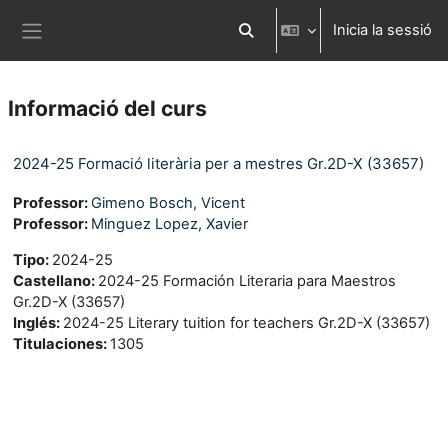
Ves al contingut principal
Inicia la sessió
Commuta l'entrada de la cerca
Panell lateral
Informació del curs
2024-25 Formació literària per a mestres Gr.2D-X (33657)
Professor:
Gimeno Bosch, Vicent
Professor:
Minguez Lopez, Xavier
Tipo
:
2024-25
Castellano
:
2024-25 Formación Literaria para Maestros
Gr.2D-X (33657)
Inglés
:
2024-25 Literary tuition for teachers Gr.2D-X (33657)
Titulaciones
:
1305