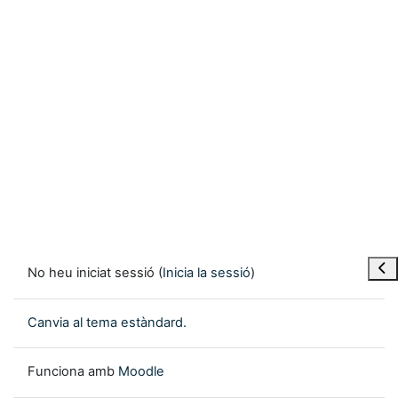
Obre
No heu iniciat sessió (
Inicia la sessió
)
Canvia al tema estàndard.
Funciona amb
Moodle