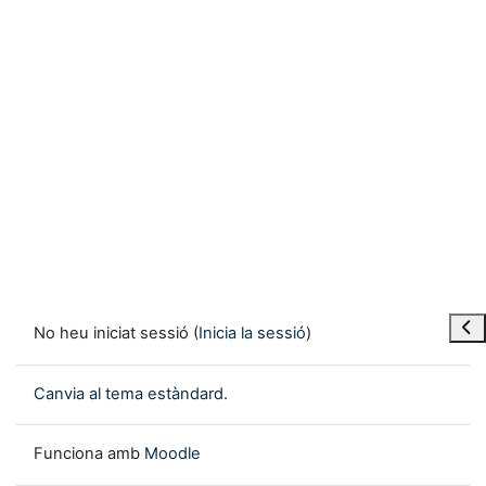
Obre
No heu iniciat sessió (
Inicia la sessió
)
Canvia al tema estàndard.
Funciona amb
Moodle