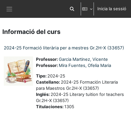
Ves al contingut principal
Inicia la sessió
Commuta l'entrada de la cerca
Panell lateral
Informació del curs
2024-25 Formació literària per a mestres Gr.2H-X (33657)
Professor:
Garcia Martinez, Vicente
Professor:
Mira Fuentes, Ofelia Maria
Tipo
:
2024-25
Castellano
:
2024-25 Formación Literaria
para Maestros Gr.2H-X (33657)
Inglés
:
2024-25 Literary tuition for teachers
Gr.2H-X (33657)
Titulaciones
:
1305