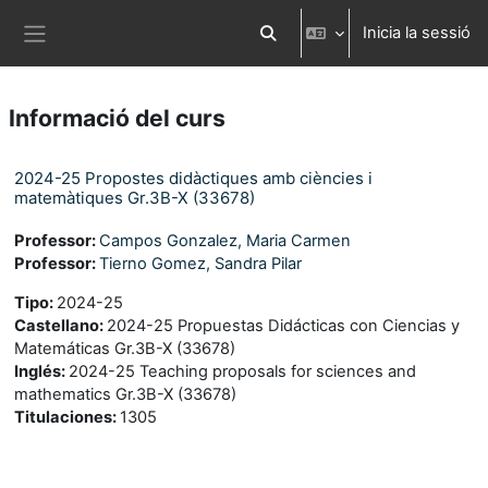
Ves al contingut principal
Inicia la sessió
Commuta l'entrada de la cerca
Panell lateral
Informació del curs
2024-25 Propostes didàctiques amb ciències i
matemàtiques Gr.3B-X (33678)
Professor:
Campos Gonzalez, Maria Carmen
Professor:
Tierno Gomez, Sandra Pilar
Tipo
:
2024-25
Castellano
:
2024-25 Propuestas Didácticas con Ciencias y
Matemáticas Gr.3B-X (33678)
Inglés
:
2024-25 Teaching proposals for sciences and
mathematics Gr.3B-X (33678)
Titulaciones
:
1305