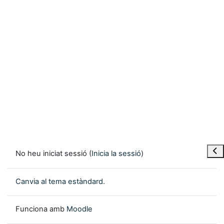
Obre
No heu iniciat sessió (
Inicia la sessió
)
Canvia al tema estàndard.
Funciona amb
Moodle