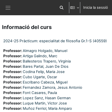
Ves al contingut principal
Inicia la sessió
Commuta l'entrada de la cerca
Panell lateral
Informació del curs
2024-25 Pràcticum: especialitat de filosofia Gr.1-S (40559)
Professor:
Almagro Holgado, Manuel
Professor:
Artiga Galindo, Marc
Professor:
Ballesteros Trapero, Virginia
Professor:
Bares Partal, Juan De Dios
Professor:
Codina Felip, Maria Jose
Professor:
Cubo Ugarte, Oscar
Professor:
Escribano Cabeza, Miguel
Professor:
Fernandez Zamora, Jesus Antonio
Professor:
Font Casares, Paula
Professor:
Lopez Sanz, Hasan German
Professor:
Luque Martin, Victor Jose
Professor:
Muñoz Ferriol, Maria Amparo