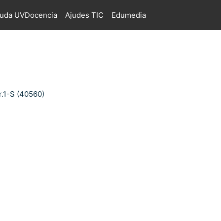
juda UVDocencia
Ajudes TIC
Edumedia
r.1-S (40560)