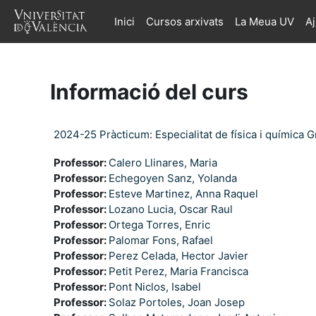
Ves al contingut principal
Inici
Cursos arxivats
La Meua UV
A
Informació del curs
2024-25 Pràcticum: Especialitat de física i química G
Professor:
Calero Llinares, Maria
Professor:
Echegoyen Sanz, Yolanda
Professor:
Esteve Martinez, Anna Raquel
Professor:
Lozano Lucia, Oscar Raul
Professor:
Ortega Torres, Enric
Professor:
Palomar Fons, Rafael
Professor:
Perez Celada, Hector Javier
Professor:
Petit Perez, Maria Francisca
Professor:
Pont Niclos, Isabel
Professor:
Solaz Portoles, Joan Josep