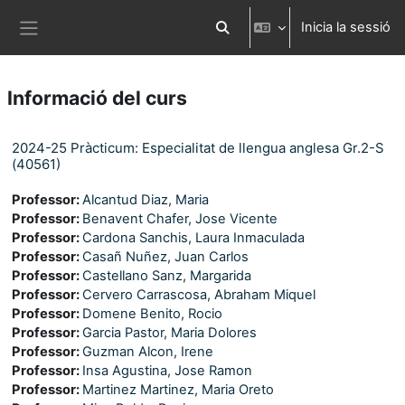
Ves al contingut principal
Inicia la sessió
Commuta l'entrada de la cerca
Panell lateral
Informació del curs
2024-25 Pràcticum: Especialitat de llengua anglesa Gr.2-S
(40561)
Professor:
Alcantud Diaz, Maria
Professor:
Benavent Chafer, Jose Vicente
Professor:
Cardona Sanchis, Laura Inmaculada
Professor:
Casañ Nuñez, Juan Carlos
Professor:
Castellano Sanz, Margarida
Professor:
Cervero Carrascosa, Abraham Miquel
Professor:
Domene Benito, Rocio
Professor:
Garcia Pastor, Maria Dolores
Professor:
Guzman Alcon, Irene
Professor:
Insa Agustina, Jose Ramon
Professor:
Martinez Martinez, Maria Oreto