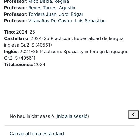
Professor:
Mico Belda, Regina
Professor:
Reyes Torres, Agustin
Professor:
Tordera Juan, Jordi Edgar
Professor:
Villacañas De Castro, Luis Sebastian
Tipo
:
2024-25
Castellano
:
2024-25 Practicum: Especialidad de lengua
inglesa Gr.2-S (40561)
Inglés
:
2024-25 Practicum: Speciality in foreign languages
Gr.2-S (40561)
Titulaciones
:
2024
Obre
No heu iniciat sessió (
Inicia la sessió
)
Canvia al tema estàndard.