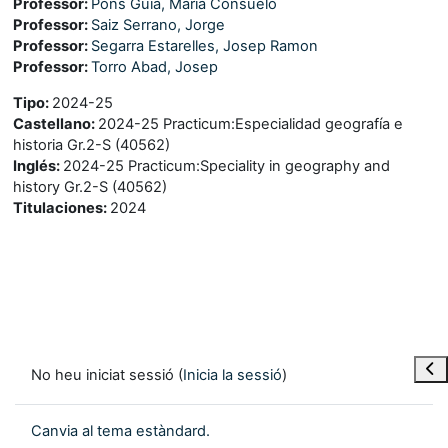
Professor:
Pons Guia, Maria Consuelo
Professor:
Saiz Serrano, Jorge
Professor:
Segarra Estarelles, Josep Ramon
Professor:
Torro Abad, Josep
Tipo
:
2024-25
Castellano
:
2024-25 Practicum:Especialidad geografía e
historia Gr.2-S (40562)
Inglés
:
2024-25 Practicum:Speciality in geography and
history Gr.2-S (40562)
Titulaciones
:
2024
Obre
No heu iniciat sessió (
Inicia la sessió
)
Canvia al tema estàndard.