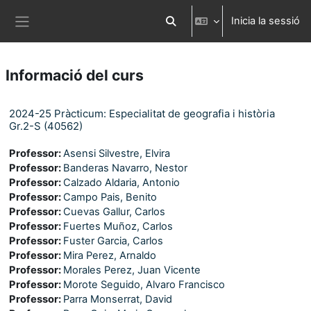
Ves al contingut principal
Inicia la sessió
Commuta l'entrada de la cerca
Panell lateral
Informació del curs
2024-25 Pràcticum: Especialitat de geografia i història
Gr.2-S (40562)
Professor:
Asensi Silvestre, Elvira
Professor:
Banderas Navarro, Nestor
Professor:
Calzado Aldaria, Antonio
Professor:
Campo Pais, Benito
Professor:
Cuevas Gallur, Carlos
Professor:
Fuertes Muñoz, Carlos
Professor:
Fuster Garcia, Carlos
Professor:
Mira Perez, Arnaldo
Professor:
Morales Perez, Juan Vicente
Professor:
Morote Seguido, Alvaro Francisco
Professor:
Parra Monserrat, David