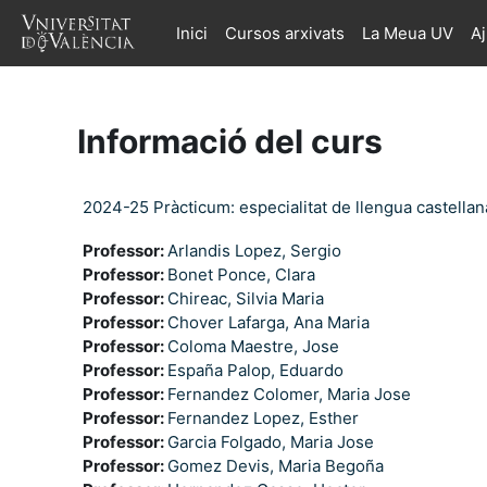
Ves al contingut principal
Inici
Cursos arxivats
La Meua UV
A
Informació del curs
2024-25 Pràcticum: especialitat de llengua castellana
Professor:
Arlandis Lopez, Sergio
Professor:
Bonet Ponce, Clara
Professor:
Chireac, Silvia Maria
Professor:
Chover Lafarga, Ana Maria
Professor:
Coloma Maestre, Jose
Professor:
España Palop, Eduardo
Professor:
Fernandez Colomer, Maria Jose
Professor:
Fernandez Lopez, Esther
Professor:
Garcia Folgado, Maria Jose
Professor:
Gomez Devis, Maria Begoña