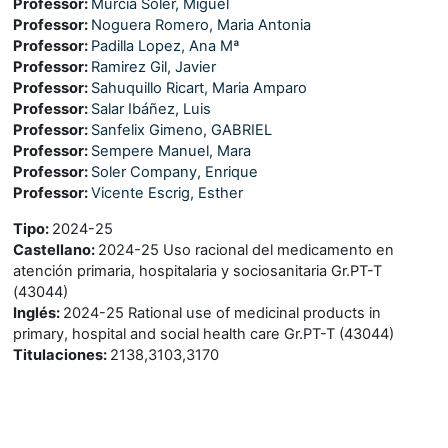
Professor:
Murcia Soler, Miguel
Professor:
Noguera Romero, Maria Antonia
Professor:
Padilla Lopez, Ana Mª
Professor:
Ramirez Gil, Javier
Professor:
Sahuquillo Ricart, Maria Amparo
Professor:
Salar Ibáñez, Luis
Professor:
Sanfelix Gimeno, GABRIEL
Professor:
Sempere Manuel, Mara
Professor:
Soler Company, Enrique
Professor:
Vicente Escrig, Esther
Tipo
:
2024-25
Castellano
:
2024-25 Uso racional del medicamento en
atención primaria, hospitalaria y sociosanitaria Gr.PT-T
(43044)
Inglés
:
2024-25 Rational use of medicinal products in
primary, hospital and social health care Gr.PT-T (43044)
Titulaciones
:
2138,3103,3170