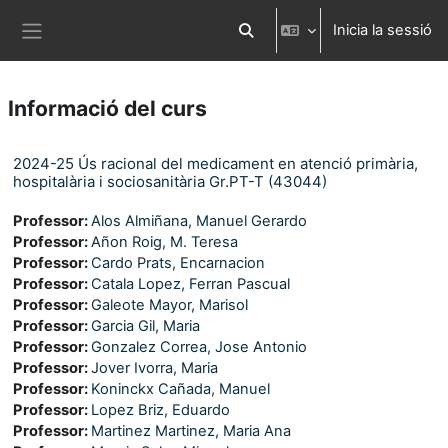
Ves al contingut principal
Inicia la sessió
Commuta l'entrada de la cerca
Panell lateral
Informació del curs
2024-25 Ús racional del medicament en atenció primària,
hospitalària i sociosanitària Gr.PT-T (43044)
Professor:
Alos Almiñana, Manuel Gerardo
Professor:
Añon Roig, M. Teresa
Professor:
Cardo Prats, Encarnacion
Professor:
Catala Lopez, Ferran Pascual
Professor:
Galeote Mayor, Marisol
Professor:
Garcia Gil, Maria
Professor:
Gonzalez Correa, Jose Antonio
Professor:
Jover Ivorra, Maria
Professor:
Koninckx Cañada, Manuel
Professor:
Lopez Briz, Eduardo
Professor:
Martinez Martinez, Maria Ana