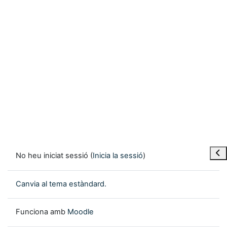
Obre
No heu iniciat sessió (
Inicia la sessió
)
Canvia al tema estàndard.
Funciona amb
Moodle