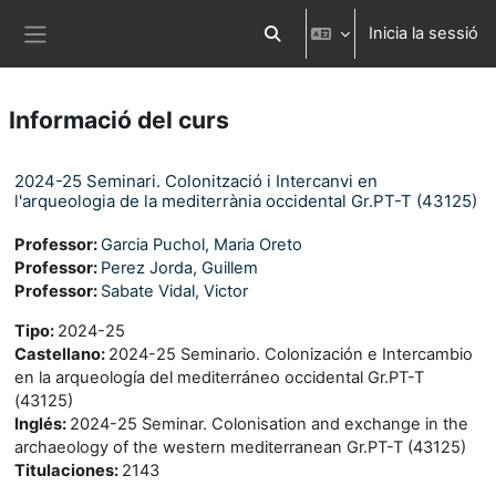
Ves al contingut principal
Inicia la sessió
Commuta l'entrada de la cerca
Panell lateral
Informació del curs
2024-25 Seminari. Colonització i Intercanvi en
l'arqueologia de la mediterrània occidental Gr.PT-T (43125)
Professor:
Garcia Puchol, Maria Oreto
Professor:
Perez Jorda, Guillem
Professor:
Sabate Vidal, Victor
Tipo
:
2024-25
Castellano
:
2024-25 Seminario. Colonización e Intercambio
en la arqueología del mediterráneo occidental Gr.PT-T
(43125)
Inglés
:
2024-25 Seminar. Colonisation and exchange in the
archaeology of the western mediterranean Gr.PT-T (43125)
Titulaciones
:
2143