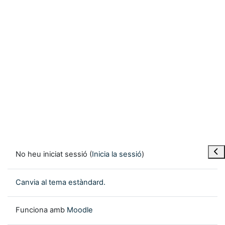
Obre
No heu iniciat sessió (
Inicia la sessió
)
Canvia al tema estàndard.
Funciona amb
Moodle