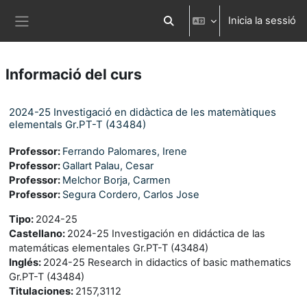
Ves al contingut principal
Inicia la sessió
Commuta l'entrada de la cerca
Panell lateral
Informació del curs
2024-25 Investigació en didàctica de les matemàtiques
elementals Gr.PT-T (43484)
Professor:
Ferrando Palomares, Irene
Professor:
Gallart Palau, Cesar
Professor:
Melchor Borja, Carmen
Professor:
Segura Cordero, Carlos Jose
Tipo
:
2024-25
Castellano
:
2024-25 Investigación en didáctica de las
matemáticas elementales Gr.PT-T (43484)
Inglés
:
2024-25 Research in didactics of basic mathematics
Gr.PT-T (43484)
Titulaciones
:
2157,3112