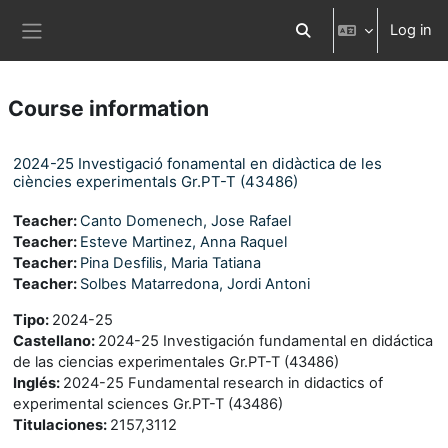
Skip to main content
Log in
Toggle search input
Side panel
Course information
2024-25 Investigació fonamental en didàctica de les
ciències experimentals Gr.PT-T (43486)
Teacher:
Canto Domenech, Jose Rafael
Teacher:
Esteve Martinez, Anna Raquel
Teacher:
Pina Desfilis, Maria Tatiana
Teacher:
Solbes Matarredona, Jordi Antoni
Tipo
:
2024-25
Castellano
:
2024-25 Investigación fundamental en didáctica
de las ciencias experimentales Gr.PT-T (43486)
Inglés
:
2024-25 Fundamental research in didactics of
experimental sciences Gr.PT-T (43486)
Titulaciones
:
2157,3112