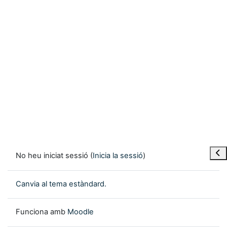
Obre
No heu iniciat sessió (
Inicia la sessió
)
Canvia al tema estàndard.
Funciona amb
Moodle