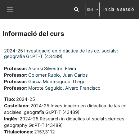
Ves al contingut principal
Inicia la sessió
Commuta l'entrada de la cerca
Panell lateral
Informació del curs
2024-25 Investigació en didàctica de les cc. socials:
geografia Gr.PT-T (43489)
Professor:
Asensi Silvestre, Elvira
Professor:
Colomer Rubio, Juan Carlos
Professor:
Garcia Monteagudo, Diego
Professor:
Morote Seguido, Alvaro Francisco
Tipo
:
2024-25
Castellano
:
2024-25 Investigación en didáctica de las cc.
sociales: geografía Gr.PT-T (43489)
Inglés
:
2024-25 Research in didactics of social sciences:
geography Gr.PT-T (43489)
Titulaciones
:
2157,3112