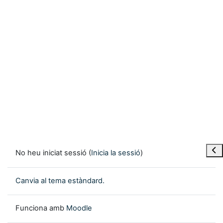
Obre
No heu iniciat sessió (
Inicia la sessió
)
Canvia al tema estàndard.
Funciona amb
Moodle