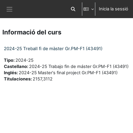
Ves al contingut principal
Inicia la sessió
Commuta l'entrada de la cerca
Panell lateral
Informació del curs
2024-25 Treball fi de màster Gr.PM-F1 (43491)
Tipo
:
2024-25
Castellano
:
2024-25 Trabajo fin de máster Gr.PM-F1 (43491)
Inglés
:
2024-25 Master's final project Gr.PM-F1 (43491)
Titulaciones
:
2157,3112