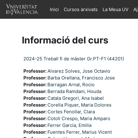
Ves al contingut principal
Inici
Cursos arxivats
La Meua UV
A
Informació del curs
2024-25 Treball fi de màster Gr.PT-F1 (44201)
Professor:
Alvarez Solves, Jose Octavio
Professor:
Barba Orellana, Francisco Jose
Professor:
Barragan Arnal, Rocio
Professor:
Berrada Ramdani, Houda
Professor:
Catala Gregori, Ana Isabel
Professor:
Corella Piquer, Maria Dolores
Professor:
Cortes Fenollar, Clara
Professor:
Cotoli Crespo, Maria Amparo
Professor:
Ferrer Garcia, Emilia
Professor:
Fuentes Ferrer, Marius Vicent