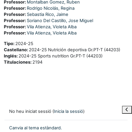
Professor:
Montalban Gomez, Ruben
Professor:
Rodrigo Nicolás, Regina
Professor:
Sebastia Rico, Jaime
Professor:
Soriano Del Castillo, Jose Miguel
Professor:
Vila Atienza, Violeta Alba
Professor:
Vila Atienza, Violeta Alba
Tipo
:
2024-25
Castellano
:
2024-25 Nutrición deportiva Gr.PT-T (44203)
Inglés
:
2024-25 Sports nutrition Gr.PT-T (44203)
Titulaciones
:
2194
Obre
No heu iniciat sessió (
Inicia la sessió
)
Canvia al tema estàndard.