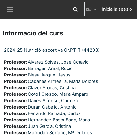
Ves al contingut principal
Inicia la sessió
Commuta l'entrada de la cerca
Panell lateral
Informació del curs
2024-25 Nutrició esportiva Gr.PT-T (44203)
Professor:
Alvarez Solves, Jose Octavio
Professor:
Barragan Arnal, Rocio
Professor:
Blesa Jarque, Jesus
Professor:
Cabañas Armesilla, María Dolores
Professor:
Claver Arocas, Cristina
Professor:
Cotoli Crespo, Maria Amparo
Professor:
Daries Alfonso, Carmen
Professor:
Duran Cabello, Antonio
Professor:
Ferrando Ramada, Carlos
Professor:
Hernandez Bascuñana, Maria
Professor:
Juan Garcia, Cristina
Professor:
Marrodan Serrano, Mª Dolores